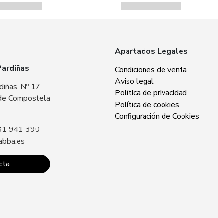
Apartados Legales
Pardiñas
Zabba Area Cent
Condiciones de venta
Aviso legal
diñas, Nº 17
Plaza Europa, Nº 
Política de privacidad
de Compostela
15707 Santiago 
Política de cookies
Sin especificar
Configuración de Cookies
81 941 390
Llámanos: +34 8
abba.es
contacto@zabba.
cta
Conta