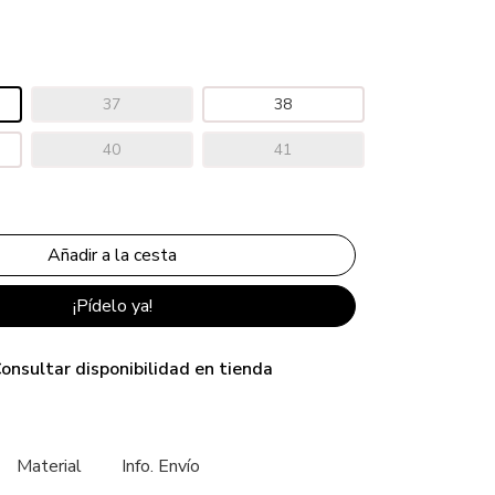
37
38
40
41
¡Pídelo ya!
onsultar disponibilidad en tienda
Material
Info. Envío