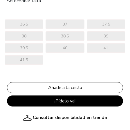
Seleccionar talla
36,5
37
37,5
38
38,5
39
39,5
40
41
41,5
¡Pídelo ya!
Consultar disponibilidad en tienda