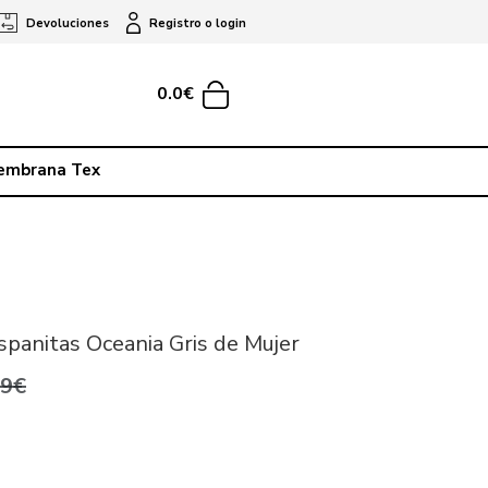
Devoluciones
Registro o login
0.0€
embrana Tex
spanitas Oceania Gris de Mujer
,9€