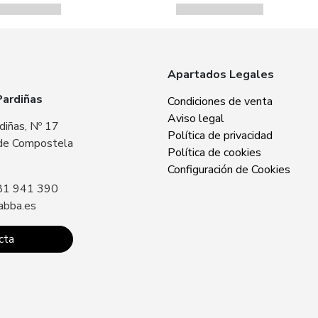
Apartados Legales
Pardiñas
Zabba Area Cent
Condiciones de venta
Aviso legal
diñas, Nº 17
Plaza Europa, Nº 
Política de privacidad
de Compostela
15707 Santiago 
Política de cookies
Sin especificar
Configuración de Cookies
81 941 390
Llámanos: +34 8
abba.es
contacto@zabba.
cta
Conta