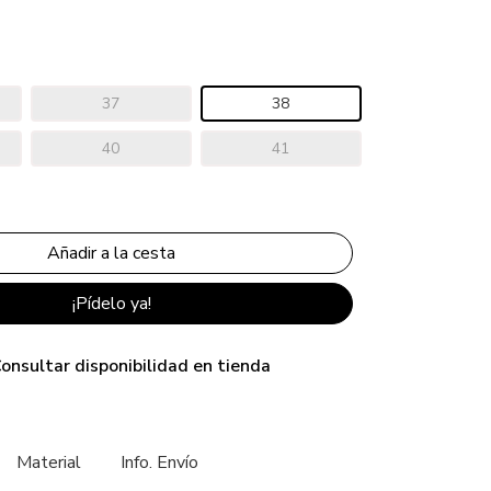
37
38
40
41
¡Pídelo ya!
onsultar disponibilidad en tienda
Material
Info. Envío