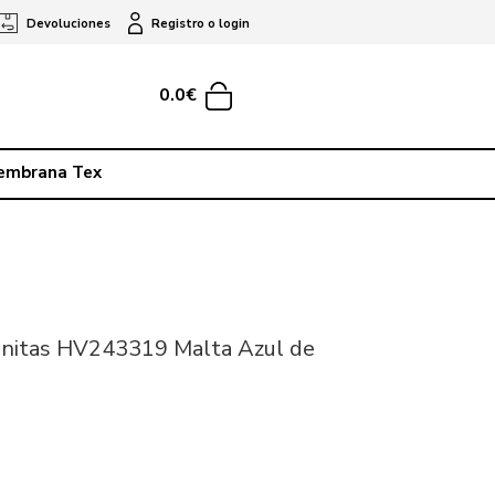
Devoluciones
Registro o login
0.0€
embrana Tex
anitas HV243319 Malta Azul de