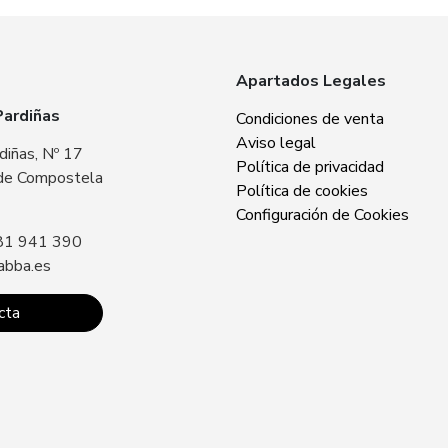
Apartados Legales
Pardiñas
Zabba Area Cent
Condiciones de venta
Aviso legal
diñas, Nº 17
Plaza Europa, Nº 
Política de privacidad
de Compostela
15707 Santiago 
Política de cookies
Sin especificar
Configuración de Cookies
81 941 390
Llámanos: +34 8
abba.es
contacto@zabba.
cta
Conta