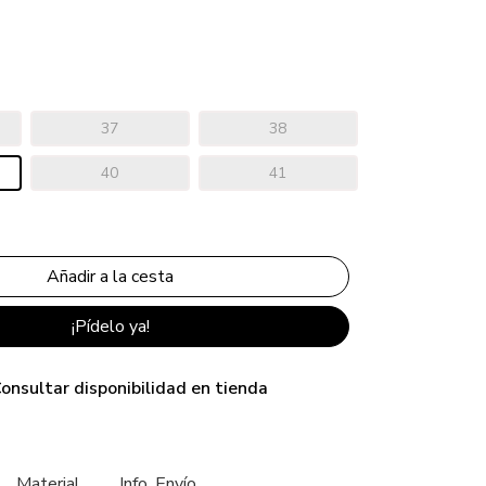
37
38
40
41
¡Pídelo ya!
onsultar disponibilidad en tienda
Material
Info. Envío