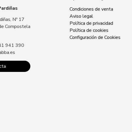
Pardiñas
Zabba Area Cent
Condiciones de venta
Aviso legal
diñas, Nº 17
Plaza Europa, Nº 
Política de privacidad
de Compostela
15707 Santiago 
Política de cookies
Sin especificar
Configuración de Cookies
81 941 390
Llámanos: +34 8
abba.es
contacto@zabba.
cta
Conta