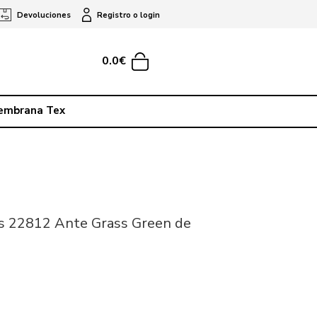
Devoluciones
Registro o login
0.0€
embrana Tex
ss 22812 Ante Grass Green de