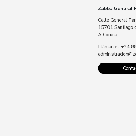
Zabba General 
Calle General Par
15701 Santiago 
A Coruña
Llámanos: +34 8
administracion@z
Conta