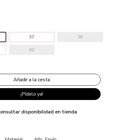
37
38
40
¡Pídelo ya!
onsultar disponibilidad en tienda
Material
Info. Envío