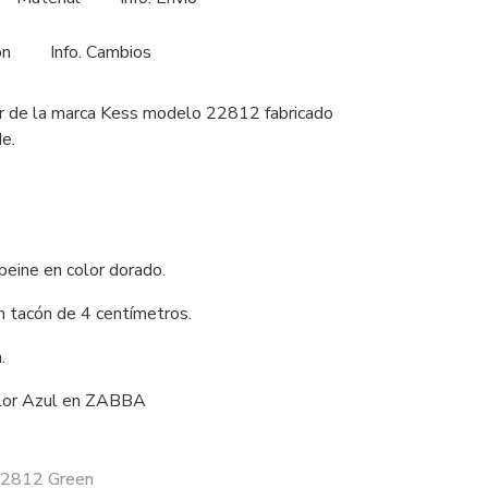
ón
Info. Cambios
er de la marca Kess modelo 22812 fabricado
rde.
.
peine en color dorado.
n tacón de 4 centímetros.
.
olor Azul en ZABBA
22812 Green