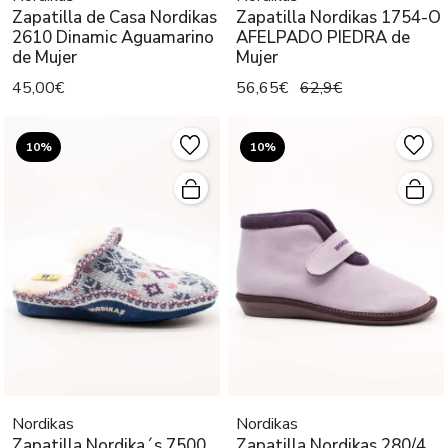
Zapatilla de Casa Nordikas
Zapatilla Nordikas 1754-O
2610 Dinamic Aguamarino
AFELPADO PIEDRA de
de Mujer
Mujer
45,00€
56,65€
62,9€
10%
10%
Nordikas
Nordikas
Zapatilla Nordika´s 7500
Zapatilla Nordikas 280/4