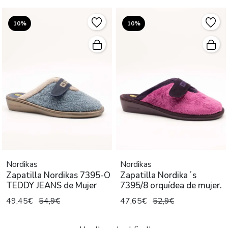
10%
10%
Nordikas
Nordikas
Zapatilla Nordikas 7395-O
Zapatilla Nordika´s
TEDDY JEANS de Mujer
7395/8 orquídea de mujer.
49,45€
54,9€
47,65€
52,9€