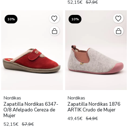
52,15€
57,9€
10%
10%
Nordikas
Nordikas
Zapatilla Nordikas 6347-
Zapatilla Nordikas 1876
O/8 Afelpado Cereza de
ARTIK Crudo de Mujer
Mujer
49,45€
54,9€
52,15€
57,9€