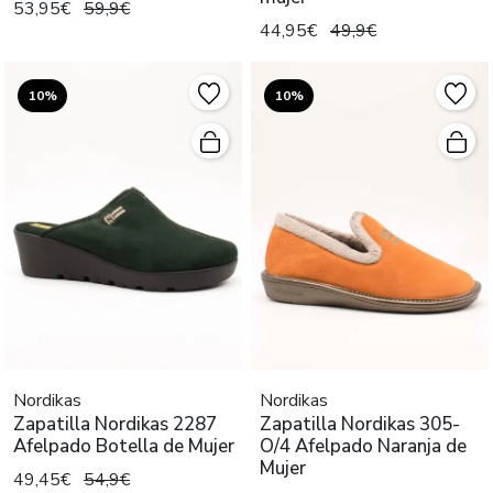
53,95€
59,9€
44,95€
49,9€
10%
10%
Nordikas
Nordikas
Zapatilla Nordikas 2287
Zapatilla Nordikas 305-
Afelpado Botella de Mujer
O/4 Afelpado Naranja de
Mujer
49,45€
54,9€