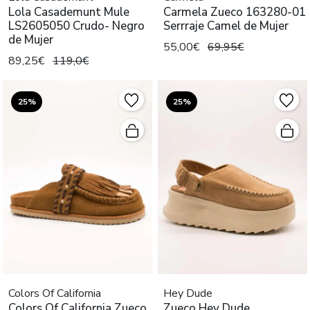
Lola Casademunt Mule
Carmela Zueco 163280-01
LS2605050 Crudo- Negro
Serrraje Camel de Mujer
de Mujer
55,00€
69,95€
89,25€
119,0€
25%
25%
Colors Of California
Hey Dude
Colors Of California Zueco
Zueco Hey Dude