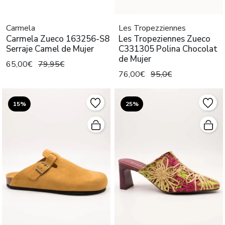
Carmela
Les Tropezziennes
Carmela Zueco 163256-S8
Les Tropeziennes Zueco
Serraje Camel de Mujer
C331305 Polina Chocolat
de Mujer
65,00€
79,95€
76,00€
95,0€
15%
25%