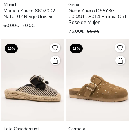
Munich
Geox
Munich Zueco 8602002
Geox Zueco D65Y3G
Natal 02 Beige Unisex
000AU C8014 Brionia Old
Rose de Mujer
60,00€
70,0€
75,00€
99,9€
25%
21%
Lola Casademunt
Carmela