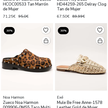
HCOC00533 Tan Marrón
HD44259-265 Delray Clog
de Mujer
Tan de Mujer
71,25€
95,0€
67,50€
89,99€
30%
30%
Noa Harmon
Exé
Zueco Noa Harmon
Mule Be Free Anne-1578
009906-0M55 Taco Multi
Leather Gold de Mujer