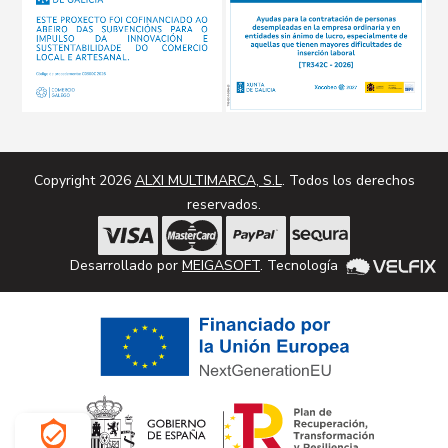
Copyright 2026
ALXI MULTIMARCA, S.L
. Todos los derechos
reservados.
Desarrollado por
MEIGASOFT
. Tecnología