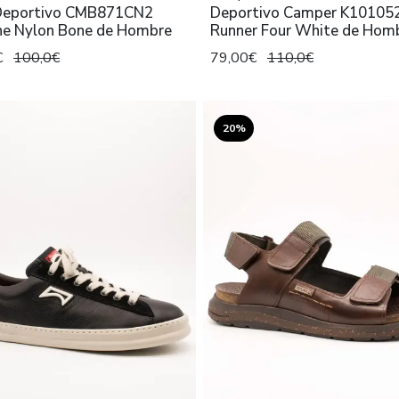
Deportivo CMB871CN2
Deportivo Camper K10105
ne Nylon Bone de Hombre
Runner Four White de Hom
€
100,0€
79,00€
110,0€
20%