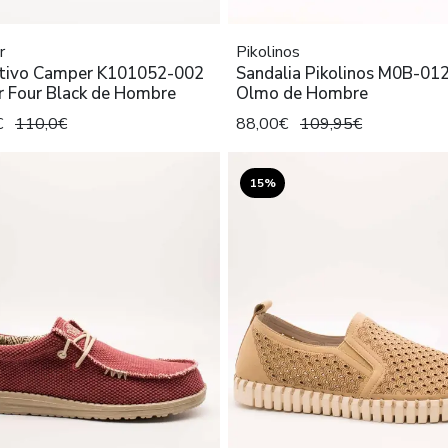
r
Pikolinos
tivo Camper K101052-002
Sandalia Pikolinos M0B-012
r Four Black de Hombre
Olmo de Hombre
€
110,0€
88,00€
109,95€
15%