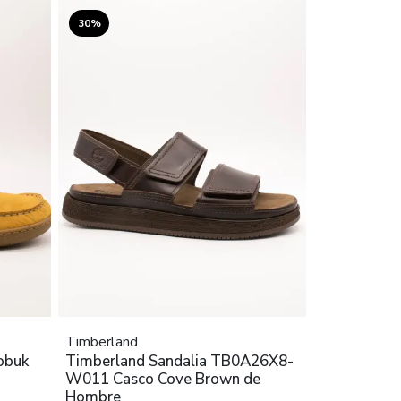
30%
Timberland
obuk
Timberland Sandalia TB0A26X8-
W011 Casco Cove Brown de
Hombre