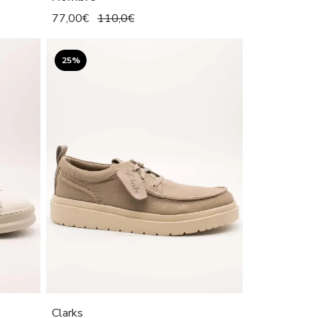
77,00€
110,0€
25%
Clarks