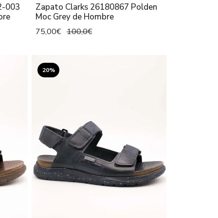
2-003
Zapato Clarks 26180867 Polden
bre
Moc Grey de Hombre
75,00€
100,0€
20%