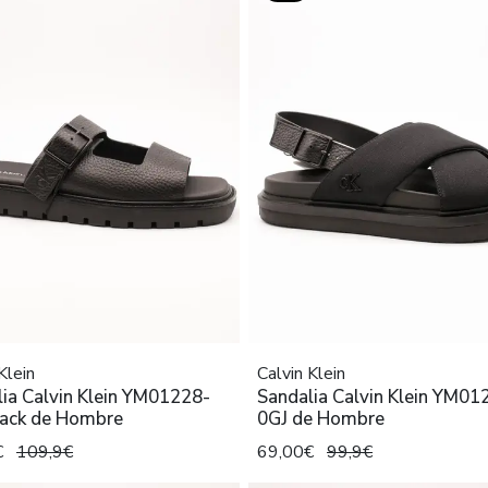
Klein
Calvin Klein
ia Calvin Klein YM01228-
Sandalia Calvin Klein YM01
lack de Hombre
0GJ de Hombre
€
109,9€
69,00€
99,9€