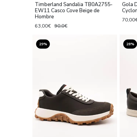
Timberland Sandalia TB0A2755-
Gola 
EW11 Casco Cove Beige de
Cyclo
Hombre
70,00
63,00€
90,0€
29%
28%