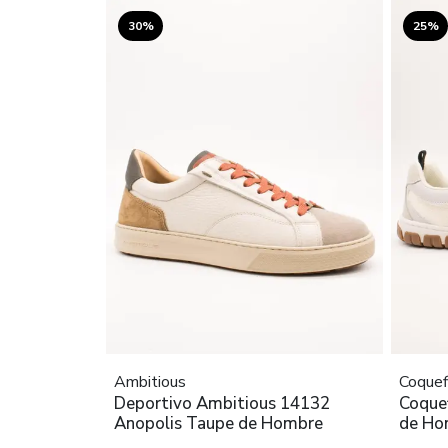
30%
25%
Ambitious
Coquef
Deportivo Ambitious 14132
Coquef
Anopolis Taupe de Hombre
de Ho