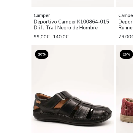
Camper
Campe
Deportivo Camper K100864-015
Depor
Drift Trail Negro de Hombre
Runne
99,00€
140,0€
79,00
20%
25%