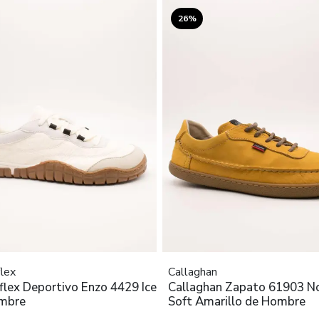
26%
lex
Callaghan
lex Deportivo Enzo 4429 Ice
Callaghan Zapato 61903 N
mbre
Soft Amarillo de Hombre