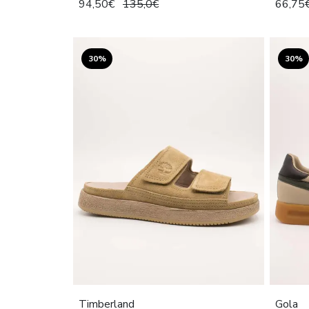
94,50€
135,0€
66,75
30%
30%
Timberland
Gola