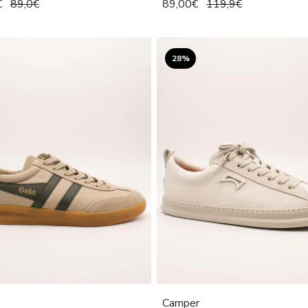
€
89,0€
89,00€
119,9€
28%
Camper