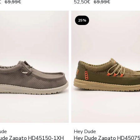
€
69,99€
52,50€
69,99€
25%
ude
Hey Dude
ude Zapato HD45150-1XH
Hey Dude Zapato HD45075