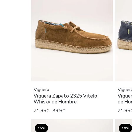
Viguera
Viguer
Viguera Zapato 2325 Vitelo
Vigue
Whisky de Hombre
de Ho
71,95€
89,9€
71,95
15%
19%