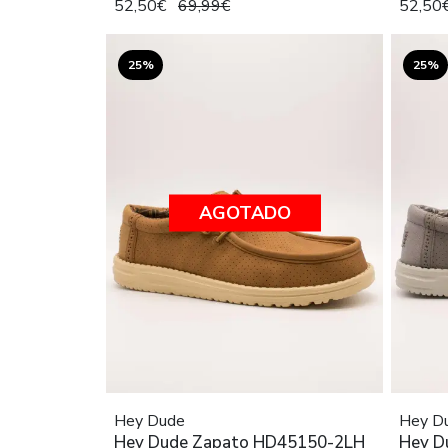
52,50€
69,99€
52,50
25%
25%
AGOTADO
Hey Dude
Hey D
Hey Dude Zapato HD45150-2LH
Hey D