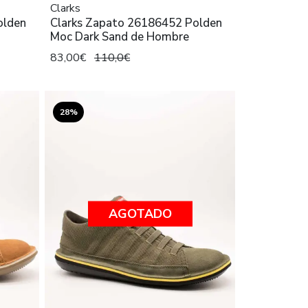
Clarks
olden
Clarks Zapato 26186452 Polden
Moc Dark Sand de Hombre
83,00€
110,0€
28%
AGOTADO