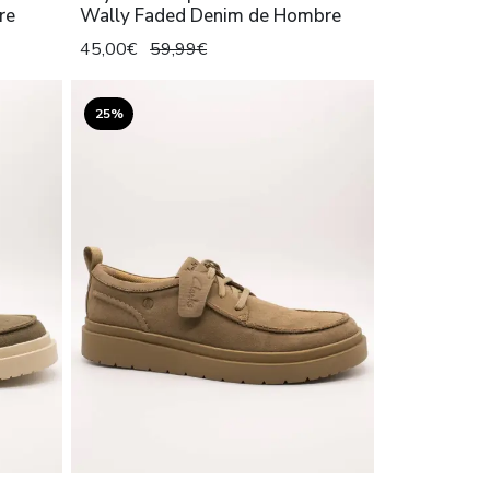
re
Wally Faded Denim de Hombre
45,00€
59,99€
25%