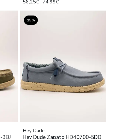
56,25€
74,99€
25%
Hey Dude
-3BJ
Hey Dude Zapato HD40700-5DD