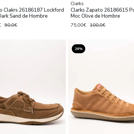
Clarks
o Clakrs 26186187 Lockford
Clarks Zapato 26186615 P
Dark Sand de Hombre
Moc Olive de Hombre
€
90,0€
75,00€
100,0€
28%