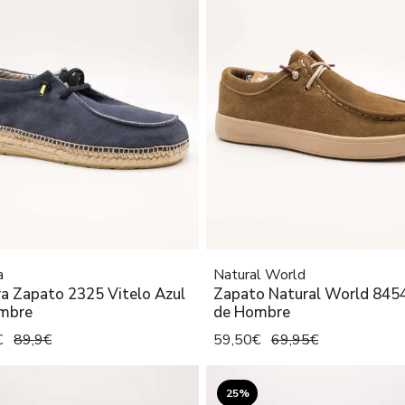
a
Natural World
ra Zapato 2325 Vitelo Azul
Zapato Natural World 845
mbre
de Hombre
€
89,9€
59,50€
69,95€
25%