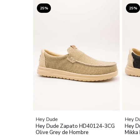
25%
25%
Hey Dude
Hey D
Hey Dude Zapato HD40124-3CG
Hey D
Olive Grey de Hombre
Mikka