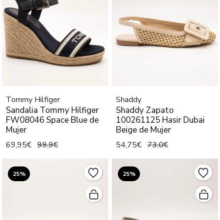
Tommy Hilfiger
Shaddy
Sandalia Tommy Hilfiger
Shaddy Zapato
FW08046 Space Blue de
100261125 Hasir Dubai
Mujer
Beige de Mujer
69,95€
99,9€
54,75€
73,0€
25%
25%