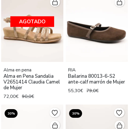
AGOTADO
Alma en pena
RIA
Alma en Pena Sandalia
Bailarina 80013-6-S2
V2651414 Claudia Camel
ante-calf marrón de Mujer
de Mujer
55,30€
79,0€
72,00€
90,0€
30%
30%