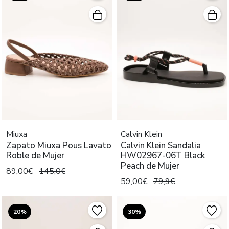
Miuxa
Calvin Klein
Zapato Miuxa Pous Lavato
Calvin Klein Sandalia
Roble de Mujer
HW02967-06T Black
Peach de Mujer
89,00€
145,0€
59,00€
79,9€
20%
30%