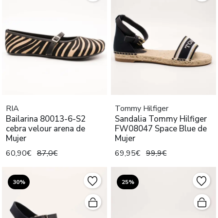
RIA
Tommy Hilfiger
Bailarina 80013-6-S2
Sandalia Tommy Hilfiger
cebra velour arena de
FW08047 Space Blue de
Mujer
Mujer
60,90€
87,0€
69,95€
99,9€
30%
25%