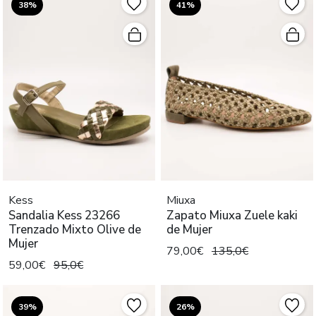
38%
41%
Kess
Miuxa
Sandalia Kess 23266
Zapato Miuxa Zuele kaki
Trenzado Mixto Olive de
de Mujer
Mujer
79,00€
135,0€
59,00€
95,0€
39%
26%