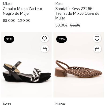
Miuxa
Kess
Zapato Miuxa Zartelo
Sandalia Kess 23266
Negro de Mujer
Trenzado Mixto Olive de
Mujer
69,00€
120,0€
59,00€
95,0€
38%
39%
Kess
Miuxa