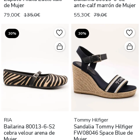
de Mujer
ante-calf marrón de Mujer
79,00€
135,0€
55,30€
79,0€
30%
30%
RIA
Tommy Hilfiger
Bailarina 80013-6-S2
Sandalia Tommy Hilfiger
cebra velour arena de
FW08046 Space Blue de
Mujer
Mujer