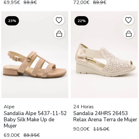
69,95€
99,9€
72,00€
89,9€
23%
22%
Alpe
24 Horas
Sandalia Alpe 5437-11-52
Sandalia 24HRS 26453
Baby Silk Make Up de
Relax Arena Terra de Mujer
Mujer
90,00€
115,0€
69,00€
89,95€