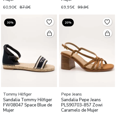
60,90€
87,0€
69,95€
99,9€
30%
20%
Tommy Hilfiger
Pepe Jeans
Sandalia Tommy Hilfiger
Sandalia Pepe Jeans
FW08047 Space Blue de
PLS90703-857 Zowi
Mujer
Caramelo de Mujer