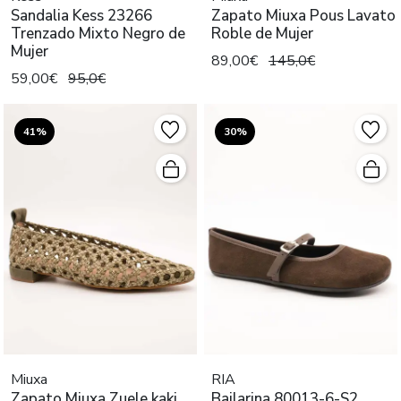
Sandalia Kess 23266
Zapato Miuxa Pous Lavato
Trenzado Mixto Negro de
Roble de Mujer
Mujer
89,00€
145,0€
59,00€
95,0€
41%
30%
Miuxa
RIA
Zapato Miuxa Zuele kaki
Bailarina 80013-6-S2